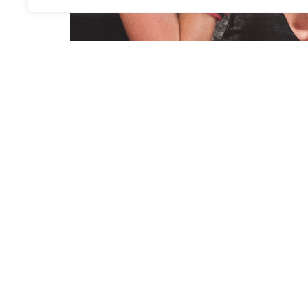
Aumento de la confi
ganadora con nuestr
La confianza es un componente esencial en
ayudarte a construir una mentalidad ganad
ganas experiencia en el ring, te sentirás m
capacidad de superar a tus oponentes es fu