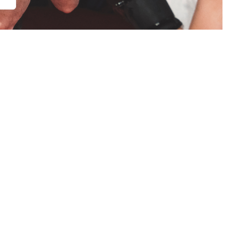
anza y la mentalidad
as masterclass de boxeo
 el boxeo, y una
masterclass de boxeo
puede
ora. A medida que perfecciones tus habilidades y
ás seguro enfrentando desafíos. La confianza en tu
ndamental para el éxito en el boxeo. La masterclass te